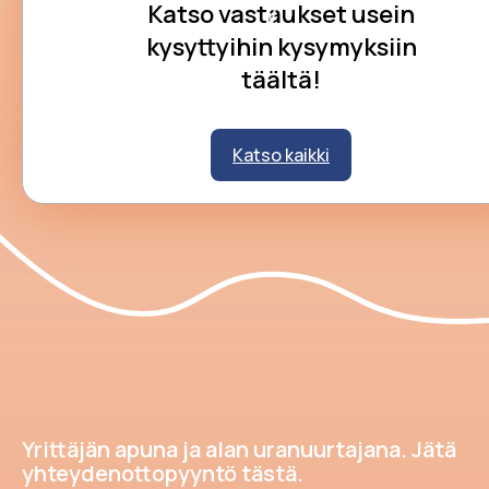
Katso vastaukset usein
kysyttyihin kysymyksiin
täältä!
Katso kaikki
Yrittäjän apuna ja alan uranuurtajana. Jätä
yhteydenottopyyntö tästä.