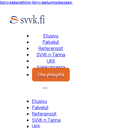
Siirry pääsisältöön
Siirry alatunnisteeseen
Etusivu
Palvelut
Referenssit
SVVK:n Tarina
UKK
Ajankohtaista
Ota yhteyttä
Etusivu
Palvelut
Referenssit
SVVK:n Tarina
UKK