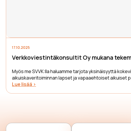
17.10.2025
Verkkoviestintäkonsultit Oy mukana teke
Myös me SVVK:lla haluamme tarjota yksinäisyyttä kokeville
aikuiskaveritoiminnan lapset ja vapaaehtoiset aikuise
Lue lisää >