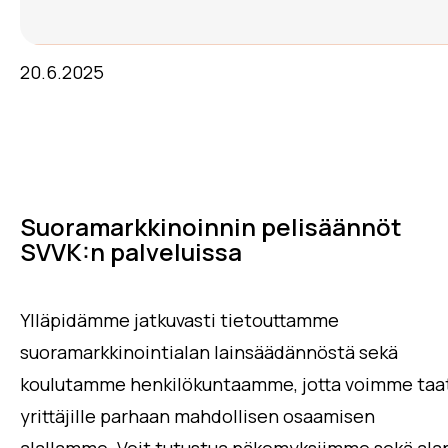
20.6.2025
Suoramarkkinoinnin pelisäännöt
SVVK:n palveluissa
Ylläpidämme jatkuvasti tietouttamme
suoramarkkinointialan lainsäädännöstä sekä
koulutamme henkilökuntaamme, jotta voimme taa
yrittäjille parhaan mahdollisen osaamisen
alallamme. Voit tutustua näkemyksiimme sekä ala