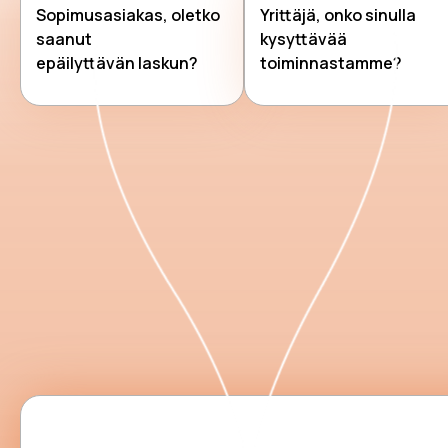
Sopimusasiakas, oletko
Yrittäjä, onko sinulla
saanut
kysyttävää
epäilyttävän laskun?
toiminnastamme?