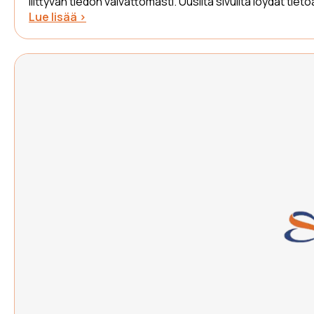
liittyvän tiedon vaivattomasti. Uusilta sivuilta löydät 
Lue lisää >